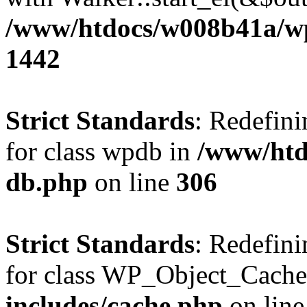
/www/htdocs/w008b41a/wp-
1442
Strict Standards
: Redefini
for class wpdb in
/www/htd
db.php
on line
306
Strict Standards
: Redefini
for class WP_Object_Cache
includes/cache.php
on lin