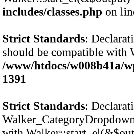
includes/classes.php
on li
Strict Standards
: Declarat
should be compatible with 
/www/htdocs/w008b41a/wp-
1391
Strict Standards
: Declarat
Walker_CategoryDropdown::
with Walker::start_el(&$out