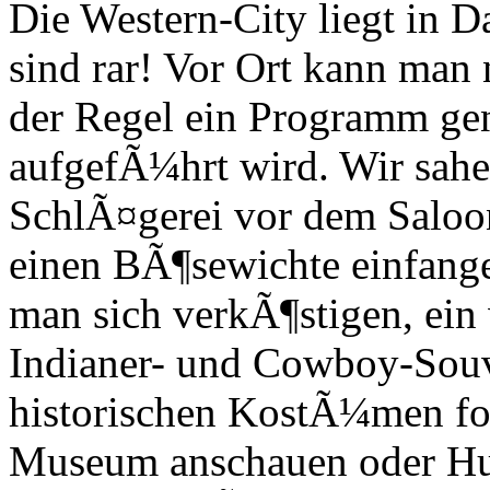
Die Western-City liegt in 
sind rar! Vor Ort kann man 
der Regel ein Programm ge
aufgefÃ¼hrt wird. Wir sahen
SchlÃ¤gerei vor dem Saloo
einen BÃ¶sewichte einfange
man sich verkÃ¶stigen, ein
Indianer- und Cowboy-Souv
historischen KostÃ¼men foto
Museum anschauen oder Huf