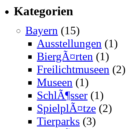
Kategorien
Bayern
(15)
Ausstellungen
(1)
BiergÃ¤rten
(1)
Freilichtmuseen
(2)
Museen
(1)
SchlÃ¶sser
(1)
SpielplÃ¤tze
(2)
Tierparks
(3)