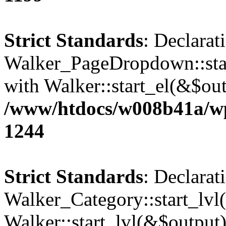
Strict Standards
: Declarat
Walker_PageDropdown::star
with Walker::start_el(&$out
/www/htdocs/w008b41a/wp-
1244
Strict Standards
: Declarat
Walker_Category::start_lvl(
Walker::start_lvl(&$output